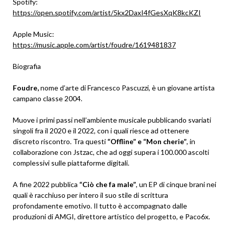
Spotify:
https://open.spotify.com/artist/5kx2DaxI4fGesXqK8kcKZI
Apple Music:
https://music.apple.com/artist/foudre/1619481837
Biografia
Foudre,
nome d’arte di Francesco Pascuzzi, è un giovane artista
campano classe 2004.
Muove i primi passi nell’ambiente musicale pubblicando svariati
singoli fra il 2020 e il 2022, con i quali riesce ad ottenere
discreto riscontro. Tra questi
“Offline” e “Mon cherie”
, in
collaborazione con Jstzac, che ad oggi supera i 100.000 ascolti
complessivi sulle piattaforme digitali.
A fine 2022 pubblica
“Ciò che fa male”
, un EP di cinque brani nei
quali è racchiuso per intero il suo stile di scrittura
profondamente emotivo. Il tutto è accompagnato dalle
produzioni di AMGI, direttore artistico del progetto, e Paco6x.