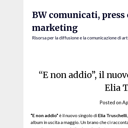
Skip
to
BW comunicati, press e
content
marketing
Risorsa per la diffusione e la comunicazione di art
“E non addio”, il nuo
Elia 
Posted on
Ap
“E non addio”
è il nuovo singolo di
Elia Truschelli
album in uscita a maggio. Un brano che ci racconta 