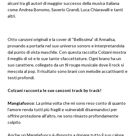
alcuni tra gli autori di maggior successo della musica italiana
come Andrea Bonomo, Saverio Grandi, Luca Chiaravalli e tanti
altri.
Otto canzoni originali e la cover di “Bellissima” di Annalisa,
provando a portarla nel suo universo sonoro e interpretandola
dal punto di vista maschile. Con questa raccolta Colzani mostra
il meglio di sé e le sue tante sfaccettature. Ogni brano ha un
suo carattere, collegato da un fil rouge musicale dove il rock si
mescola al pop. Il risultato sono brani con melodie accattivanti e
testi profondi.
Colzani racconta le sue canzoni track by track!
Mangiafuoco
: La prima volta che mi sono reso conto di quanto
l’amore renda tutti più fragili e vulnerabili disarmandoci per
offrire protezione all’altro, ne sono rimasto profondamente
colpito
Anche un Mangiafuoco è disposto a donare tutto il suo calore