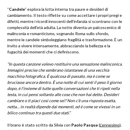
“
Candele
” esplora la lotta interna tra paure e desideri di
cambiamento. Il testo riflette su come accettare i propri pregi e
difetti, mentre i ricordi innocenti dell’infanzia si scontrano con le
complessità dell’età adulta. La notte diventa un palcoscenico di
malinconia e romanticismo, sognando Roma sullo sfondo,
mentre le candele simboleggiano fragilità e trasformazione. È un
invito a vivere intensamente, abbracciando la bellezza e la
fugacità dei momenti che ci definiscono.
“In questa canzone volevo restituire una sensazione malinconica.
Immagini precise che sembrano istantanee di una vecchia
macchina fotografica. È qualcosa di passato, ma è come se
bruciasse ancora dentro. È una notte di cui senti il peso il giorno
dopo, è l’insieme di tutte quelle conversazioni che ti ripeti nella
testa, in cui pensi soltanto alle cose che non hai detto. Desideri
cambiare o ti piaci così come sei? Non c’è una risposta esatta,
netta… in realtà dipende dai momenti, ed è come se vivessi in un
bilico continuo tra questi due stati.”
Il brano è stato scritto da Silvia con
Paolo Pasqua
(
L’ennesimo
),