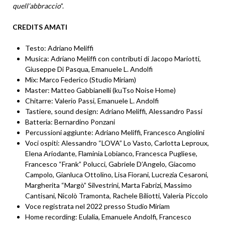
quell’abbraccio
”.
CREDITS AMATI
Testo: Adriano Meliffi
Musica: Adriano Meliffi con contributi di Jacopo Mariotti,
Giuseppe Di Pasqua, Emanuele L. Andolfi
Mix: Marco Federico (Studio Miriam)
Master: Matteo Gabbianelli (kuTso Noise Home)
Chitarre: Valerio Passi, Emanuele L. Andolfi
Tastiere, sound design: Adriano Meliffi, Alessandro Passi
Batteria: Bernardino Ponzani
Percussioni aggiunte: Adriano Meliffi, Francesco Angiolini
Voci ospiti: Alessandro “LOVA” Lo Vasto, Carlotta Leproux,
Elena Ariodante, Flaminia Lobianco, Francesca Pugliese,
Francesco “Frank” Polucci, Gabriele D’Angelo, Giacomo
Campolo, Gianluca Ottolino, Lisa Fiorani, Lucrezia Cesaroni,
Margherita “Margò” Silvestrini, Marta Fabrizi, Massimo
Cantisani, Nicolò Tramonta, Rachele Biliotti, Valeria Piccolo
Voce registrata nel 2022 presso Studio Miriam
Home recording: Eulalia, Emanuele Andolfi, Francesco