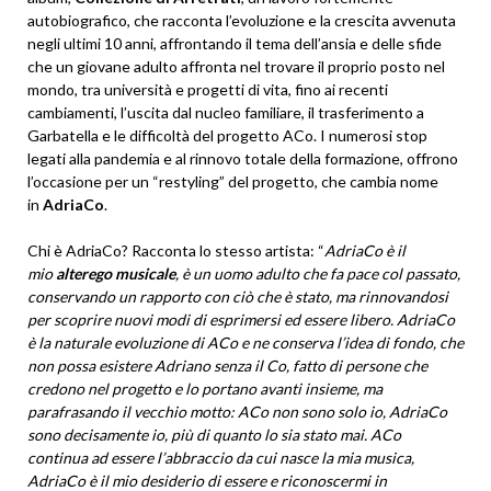
autobiografico, che racconta l’evoluzione e la crescita avvenuta
negli ultimi 10 anni, affrontando il tema dell’ansia e delle sfide
che un giovane adulto affronta nel trovare il proprio posto nel
mondo, tra università e progetti di vita, fino ai recenti
cambiamenti, l’uscita dal nucleo familiare, il trasferimento a
Garbatella e le difficoltà del progetto ACo. I numerosi stop
legati alla pandemia e al rinnovo totale della formazione, offrono
l’occasione per un “restyling” del progetto, che cambia nome
in
AdriaCo
.
Chi è AdriaCo? Racconta lo stesso artista: “
AdriaCo è il
mio
alterego musicale
, è un uomo adulto che fa pace col passato,
conservando un rapporto con ciò che è stato, ma rinnovandosi
per scoprire nuovi modi di esprimersi ed essere libero. AdriaCo
è la naturale evoluzione di ACo e ne conserva l’idea di fondo, che
non possa esistere Adriano senza il Co, fatto di persone che
credono nel progetto e lo portano avanti insieme, ma
parafrasando il vecchio motto: ACo non sono solo io, AdriaCo
sono decisamente io, più di quanto lo sia stato mai. ACo
continua ad essere l’abbraccio da cui nasce la mia musica,
AdriaCo è il mio desiderio di essere e riconoscermi in