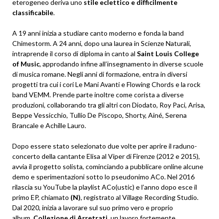
eterogeneo deriva uno
stile eclettico e difficilmente
classificabile
.
A 19 anni inizia a studiare canto moderno e fonda la band
Chimestorm. A 24 anni, dopo una laurea in Scienze Naturali,
intraprende il corso di diploma in canto al
Saint Louis College
of Music
, approdando infine all’insegnamento in diverse scuole
di musica romane. Negli anni di formazione, entra in diversi
progetti tra cui i cori Le Mani Avanti e Flowing Chords e la rock
band VEMM. Prende parte inoltre come corista a diverse
produzioni, collaborando tra gli altri con Diodato, Roy Paci, Arisa,
Beppe Vessicchio, Tullio De Piscopo, Shorty, Ainé, Serena
Brancale e Achille Lauro.
Dopo essere stato selezionato due volte per aprire il raduno-
concerto della cantante Elisa al Viper di Firenze (2012 e 2015),
avvia il progetto solista, cominciando a pubblicare online alcune
demo e sperimentazioni sotto lo pseudonimo ACo. Nel 2016
rilascia su YouTube la playlist ACo(ustic) e l’anno dopo esce il
primo EP, chiamato
(N)
, registrato al Village Recording Studio.
Dal 2020, inizia a lavorare sul suo primo vero e proprio
album,
Collezione di Arretrati
, un lavoro fortemente