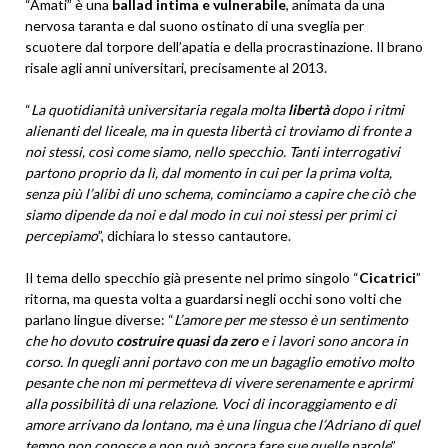
“Amati” è una
ballad intima e vulnerabile
, animata da una
nervosa taranta e dal suono ostinato di una sveglia per
scuotere dal torpore dell’apatia e della procrastinazione. Il brano
risale agli anni universitari, precisamente al 2013.
“
La quotidianità universitaria regala molta
libertà
dopo i ritmi
alienanti del liceale, ma in questa libertà ci troviamo di fronte a
noi stessi, così come siamo, nello specchio. Tanti interrogativi
partono proprio da lì, dal momento in cui per la prima volta,
senza più l’alibi di uno schema, cominciamo a capire che ciò che
siamo dipende da noi e dal modo in cui noi stessi per primi ci
percepiamo
”, dichiara lo stesso cantautore.
Il tema dello specchio già presente nel primo singolo “
Cicatrici
”
ritorna, ma questa volta a guardarsi negli occhi sono volti che
parlano lingue diverse: “
L’amore per me stesso è un sentimento
che ho dovuto
costruire quasi da zero
e i lavori sono ancora in
corso. In quegli anni portavo con me un bagaglio emotivo molto
pesante che non mi permetteva di vivere serenamente e aprirmi
alla possibilità di una relazione. Voci di incoraggiamento e di
amore arrivano da lontano, ma è una lingua che l’Adriano di quel
tempo non conosce e non può ancora fare sue quelle parole
”.