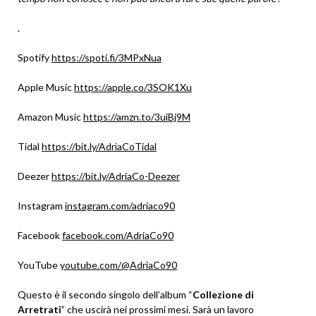
.
Spotify
https://spoti.fi/3MPxNua
Apple Music
https://apple.co/3SOK1Xu
Amazon Music
https://amzn.to/3uiBj9M
Tidal
https://bit.ly/AdriaCoTidal
Deezer
https://bit.ly/AdriaCo-Deezer
Instagram
instagram.com/adriaco90
Facebook
facebook.com/AdriaCo90
YouTube
youtube.com/@AdriaCo90
Questo è il secondo singolo dell’album “
Collezione di
Arretrati
” che uscirà nei prossimi mesi. Sarà un lavoro