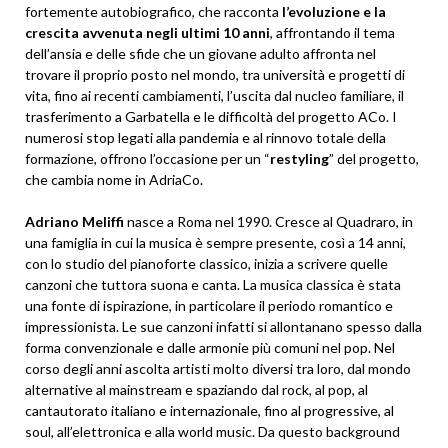
fortemente autobiografico, che racconta
l’evoluzione e la
crescita avvenuta negli ultimi 10 anni
, affrontando il tema
dell’ansia e delle sfide che un giovane adulto affronta nel
trovare il proprio posto nel mondo, tra università e progetti di
vita, fino ai recenti cambiamenti, l’uscita dal nucleo familiare, il
trasferimento a Garbatella e le difficoltà del progetto ACo. I
numerosi stop legati alla pandemia e al rinnovo totale della
formazione, offrono l’occasione per un “
restyling
” del progetto,
che cambia nome in AdriaCo.
Adriano Meliffi
nasce a Roma nel 1990. Cresce al Quadraro, in
una famiglia in cui la musica è sempre presente, così a 14 anni,
con lo studio del pianoforte classico, inizia a scrivere quelle
canzoni che tuttora suona e canta. La musica classica è stata
una fonte di ispirazione, in particolare il periodo romantico e
impressionista. Le sue canzoni infatti si allontanano spesso dalla
forma convenzionale e dalle armonie più comuni nel pop. Nel
corso degli anni ascolta artisti molto diversi tra loro, dal mondo
alternative al mainstream e spaziando dal rock, al pop, al
cantautorato italiano e internazionale, fino al progressive, al
soul, all’elettronica e alla world music. Da questo background