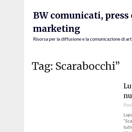
Skip
to
BW comunicati, press e
content
marketing
Risorsa per la diffusione e la comunicazione di art
Tag:
Scarabocchi”
Lu
nu
Pos
Lupo
“Sca
tutt