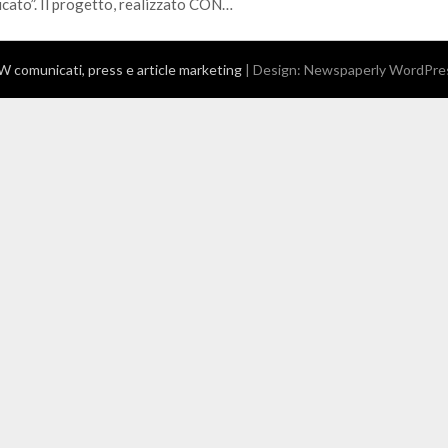
cato”. Il progetto, realizzato CON…
comunicati, press e article marketing
| Design:
Newspaperly WordPre