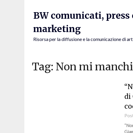
Skip
to
BW comunicati, press e
content
marketing
Risorsa per la diffusione e la comunicazione di art
Tag:
Non mi manchi
“N
di
co
Pos
“Non
Giam