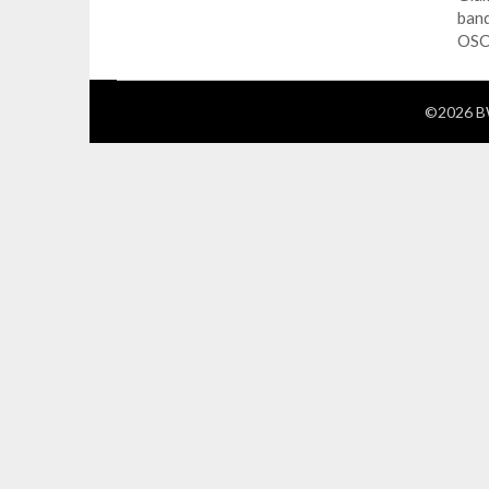
band
OSC
©2026 BW 