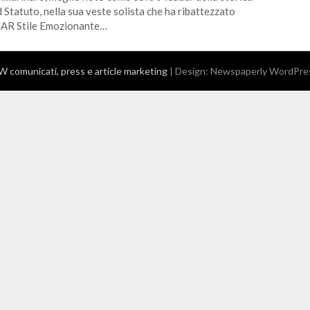
 Statuto, nella sua veste solista che ha ribattezzato
AR Stile Emozionante…
comunicati, press e article marketing
| Design:
Newspaperly WordPre