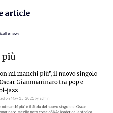
 article
icoli e news
 più
on mi manchi più”, il nuovo singolo
 Oscar Giammarinaro tra pop e
ol-jazz
ted on
May 15, 2021
by
admin
 mi manchi più” è il titolo del nuovo singolo di Oscar
marinaro, meglio noto come oSKAr leader della storica