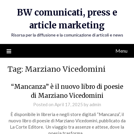
Skip
BW comunicati, press e
to
content
article marketing
Risorsa per la diffusione e la comunicazione di articoli e news
Menu
Tag:
Marziano Vicedomini
“Mancanza” è il nuovo libro di poesie
di Marziano Vicedomini
Posted on
April 17, 2025
by
admin
È disponibile in libreria e negli store digitali “Mancanza”, il
nuovo libro di poesie di Marziano Vicedomini, pubblicato da
La Corte Editore. Un viaggio tra assenze e attese, dove la
poesia trasforma…