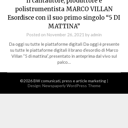
Il cantautore, produttore e
polistrumentista MARCO VILLAN
Esordisce con il suo primo singolo “5 DI
MATTINA”
Posted on
November 26, 2021
by
admin
Da oggi su tutte le piattaforme digitali Da oggi è presente
su tutte le piattaforme digitali il brano d’esordio di Marco
Villan “5 di mattina”, presentato in anteprima dal vivo sul
palco…
©2026 BW comunicati, press e article marketing
|
Design:
Newspaperly WordPress Theme