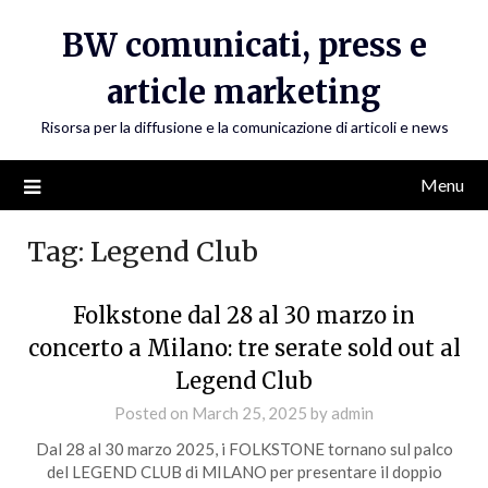
Skip
BW comunicati, press e
to
content
article marketing
Risorsa per la diffusione e la comunicazione di articoli e news
Menu
Tag:
Legend Club
Folkstone dal 28 al 30 marzo in
concerto a Milano: tre serate sold out al
Legend Club
Posted on
March 25, 2025
by
admin
Dal 28 al 30 marzo 2025, i FOLKSTONE tornano sul palco
del LEGEND CLUB di MILANO per presentare il doppio