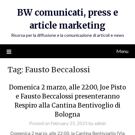
Skip
BW comunicati, press e
to
content
article marketing
Risorsa per la diffusione e la comunicazione di articoli e news
Menu
Tag:
Fausto Beccalossi
Domenica 2 marzo, alle 22:00, Joe Pisto
e Fausto Beccalossi presenteranno
Respiro alla Cantina Bentivoglio di
Bologna
Posted on
February 25, 2025
by
admin
Domenica 2 marzo, alle 22:00, la Cantina Bentivoglio (Via