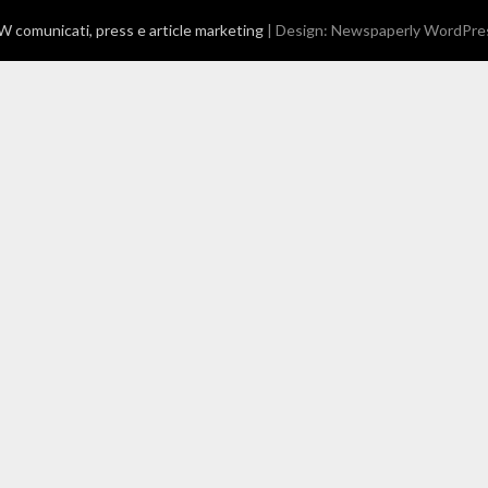
comunicati, press e article marketing
| Design:
Newspaperly WordPre