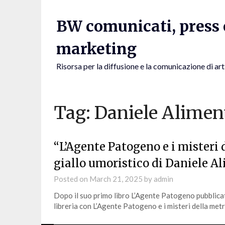
Skip
to
BW comunicati, press e
content
marketing
Risorsa per la diffusione e la comunicazione di art
Tag:
Daniele Alimen
“L’Agente Patogeno e i misteri 
giallo umoristico di Daniele A
Posted on
March 21, 2025
by
admin
Dopo il suo primo libro L’Agente Patogeno pubblicat
libreria con L’Agente Patogeno e i misteri della metr