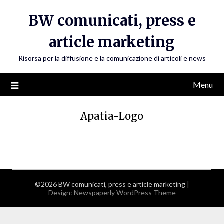
Skip
BW comunicati, press e
to
content
article marketing
Risorsa per la diffusione e la comunicazione di articoli e news
Menu
Apatia-Logo
©2026 BW comunicati, press e article marketing
|
Design:
Newspaperly WordPress Theme